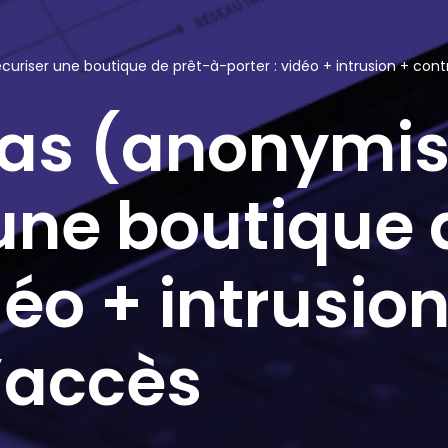
riser une boutique de prêt-à-porter : vidéo + intrusion + cont
cas (anonymi
une boutique 
déo + intrusion
’accès