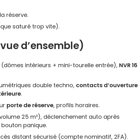
la réserve.
que saturé trop vite).
 (vue d’ensemble)
(dômes intérieurs + mini-tourelle entrée),
NVR 16
lumétriques double techno,
contacts d’ouverture
térieure
.
sur
porte de réserve
, profils horaires.
(volume 25 m³), déclenchement auto après
+ bouton panique.
ccès distant sécurisé (compte nominatif, 2FA).