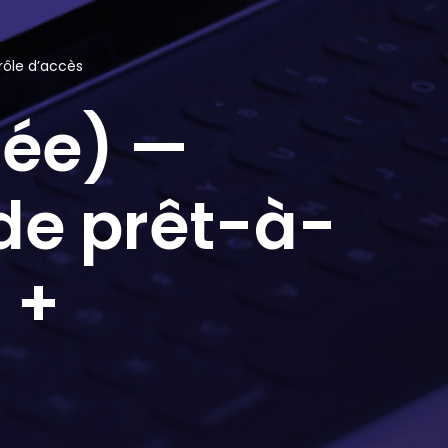
rôle d’accès
sée) —
de prêt-à-
 +