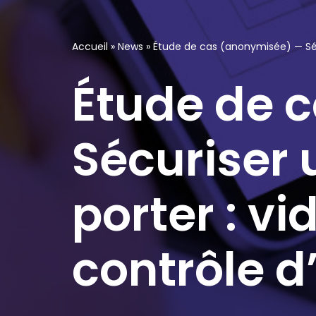
Accueil
»
News
»
Étude de cas (anonymisée) — Sécu
Étude de 
Sécuriser 
porter : vi
contrôle d